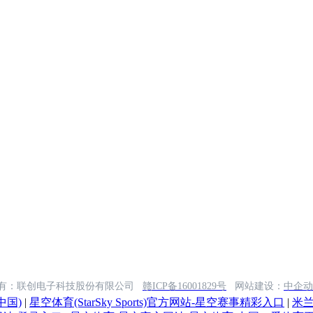
有：联创电子科技股份有限公司
赣ICP备16001829号
网站建设：
中企动
中国)
|
星空体育(StarSky Sports)官方网站-星空赛事精彩入口
|
米兰