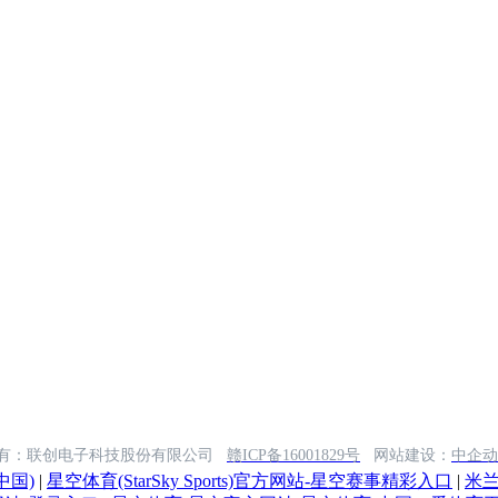
有：联创电子科技股份有限公司
赣ICP备16001829号
网站建设：
中企动
中国)
|
星空体育(StarSky Sports)官方网站-星空赛事精彩入口
|
米兰