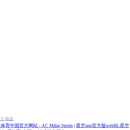
力
南昌
体育中国官方网站 - AC Milan Sports
|
星空app官方版web站-星空