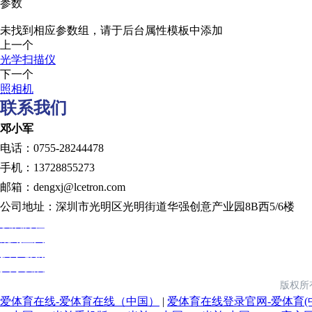
参数
未找到相应参数组，请于后台属性模板中添加
上一个
光学扫描仪
下一个
照相机
联系我们
邓小军
电话：0755-28244478
手机：13728855273
邮箱：dengxj@lcetron.com
公司地址：深圳市光明区光明街道华强创意产业园8B西5/6楼
发展历程
规划蓝图
技术创新
人才发展
版权所
爱体育在线-爱体育在线（中国）
|
爱体育在线登录官网-爱体育(