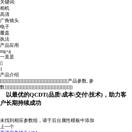
关键词:
相机
高清
广角镜头
电子
覆盖
执法
产品应用
mg+g
一直是

1
产品介绍
[[[[[[[[[[[[[[[[[[[[[[[[[[[[[[[[[[[[[[[[[[[[[[产品参数, 参
数]]]]]]]]]]]]]]]]]]]]]]]]]]]]]]]]]]]]]]]]]]]]]]
以最优的QCDT(品质\成本\交付\技术)，助力客
户长期持续成功
未找到相应参数组，请于后台属性模板中添加
上一个