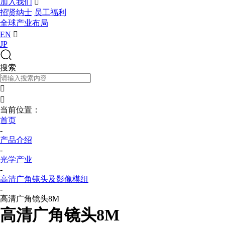
加入我们

招贤纳士
员工福利
全球产业布局
EN

JP
搜索


当前位置：
首页
-
产品介绍
-
光学产业
-
高清广角镜头及影像模组
-
高清广角镜头8M
高清广角镜头8M